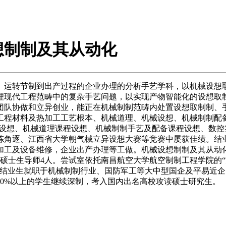
想制制及其从动化
运转节制到出产过程的企业办理的分析手艺学科，以机械设想取
理现代工程范畴中的复杂手艺问题，以实现产物智能化的设想取
团队协做和立异创业，能正在机械制制范畴内处置设想取制制、
工程材料及热加工工艺根本、机械道理、机械设想、机械制制配
程设想、机械道理课程设想、机械制制手艺及配备课程设想、数
炼角逐、江西省大学朝气械立异设想大赛等竞赛中屡获佳绩。结
加工及设备维修，企业出产办理等工做。机械设想制制及其从动
，硕士生导师4人。尝试室依托南昌航空大学航空制制工程学院的
名结业生就职于机械制制行业、国防军工等大中型国企及平易近
0%以上的学生继续深制，考入国内出名高校攻读硕士研究生。