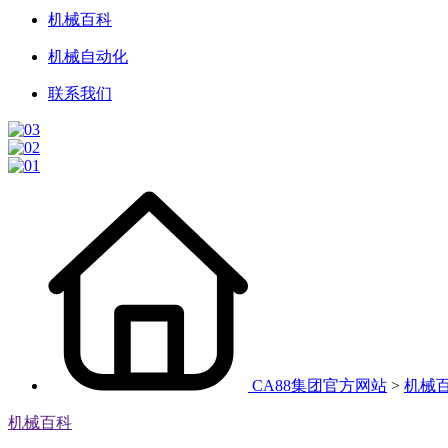
机械百科
机械自动化
联系我们
CA88集团官方网站
>
机械
机械百科