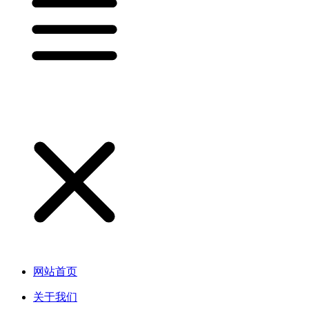
网站首页
关于我们