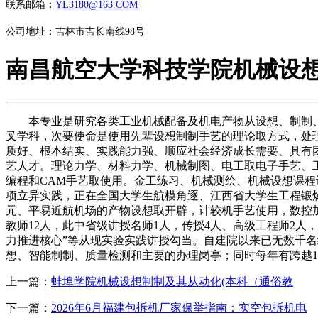
联系邮箱：
YL3180@163.COM
公司地址：吉林市吉长南线98号
南昌航空大学科技学院机械设
本专业是研究各类工业机械配备及机电产物从设想、制制、
叉学科，次要使命是使用先辈设想制制手艺的理论取方式，处
质好、根本结实、实践能力强、顺应社会经济成长需要、具有
艺人才。理论力学、材料力学、机械制图、电工取电子手艺、
编程和CAM手艺取使用。金工练习、机械测绘、机械设想课
项立异实践，正在全国大学生航模角逐、江西省大学生工程锻
元、平易近航机场的产物设想取开辟，计较机手艺使用，数控
教师12人，此中省级讲授名师1人，传授4人、高级工程师2人
力推进核心”等从现实验实践讲授勾当。自建院以来已无数千
想、智能制制、质量检测和主要的办理岗亭；同时每年有跨越1
上一篇：
蚌埠学院机械设想制制及其从动化(本科（通俗教
下一篇：
2026年6月福建包拆机厂家保举指南：实空包拆机电