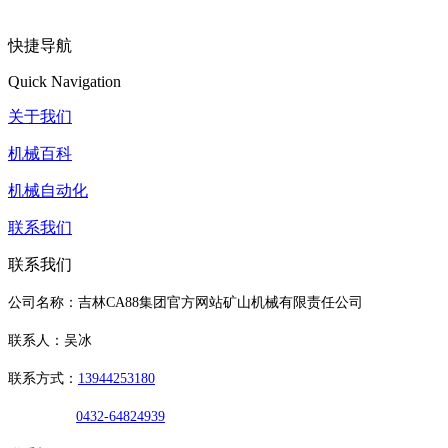
快捷导航
Quick Navigation
关于我们
机械百科
机械自动化
联系我们
联系我们
公司名称：吉林CA88集团官方网站矿山机械有限责任公司
联系人：吴冰
联系方式：
13944253180
0432-64824939