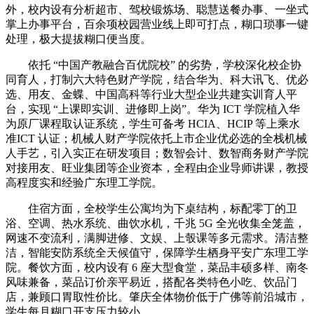
外，校内设有分析超市、驾校锻炼场、聪慧送餐办事、一坐式
掌上办事平台，百余项校园营业线上即可打点，糊口琐事一键
处理，极大提拔糊口便当度。
依托 “中国产教融合百优院校” 的劣势，学校深化校企协
同育人，打制六大特色财产学院，结合华为、科大讯飞、优必
选、用友、金蝶、中国高科等行业大型企业共建实训育人平
台，实现 “上课即实训、进修即上岗”。华为 ICT 学院植入华
为原厂课程取认证系统，学生可备考 HCIA、HCIP 等上乘水
准ICT 认证；机械人财产学院依托上市企业优必选的全栈机械
人手艺，引入实正在研发项目；数智会计、数智商务财产学院
对接用友、旺业集团等企业资本，全程由企业导师讲课，教授
高程度实和经验广东理工学院。
住宿方面，全校学生公寓均为下桌结构，标配零丁的卫
浴、空调、热水系统、曲饮水机，千兆 5G 全光收集全笼盖，
网速不变流利，满脚进修、文娱、上彀课等多元需求。清洁整
洁，智能安防系统全天候值守，保障学生栖身平安广东理工学
院。餐饮方面，校内设有 6 座大型食堂，菜品丰硕多样、南冬
风味兼备，菜品订价亲平易近，搭配各类特色小吃、饮品门
店，兼顾口胃取性价比。肇庆全体物价低于广佛等前沿城市，
学生每月糊口开支压力较小。