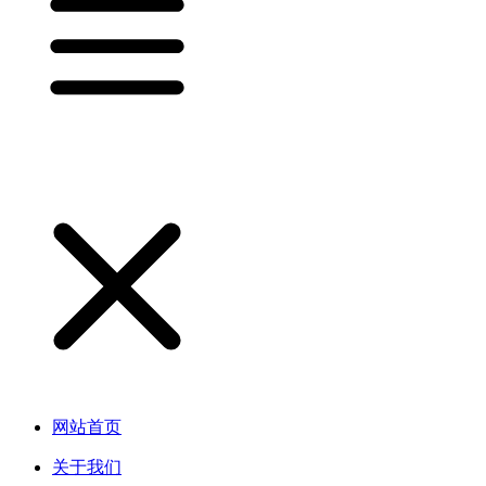
网站首页
关于我们