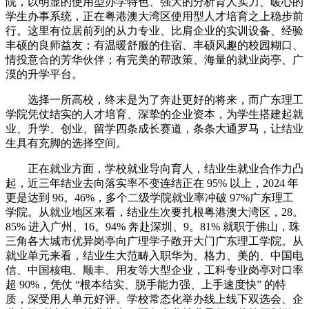
院，以明显的使用型办学特色、强大的分析育人实力、暖心的
学生办事系统，正在粤港澳大湾区使用型人才培育之上稳步前
行。这里有位居前列的从力专业、比肩企业的实训设备、经验
丰硕的良师益友；有温暖舒服的住宿、丰硕风趣的校园糊口、
情投意合的芳华伙伴；有完美的帮政策、海量的就业岗亭、广
漠的升学平台。
选择一所高校，终末是为了奔赴更好的将来，而广东理工
学院凭仗结实的人才培育、深挚的企业资本，为学生搭建起就
业、升学、创业、留学四条成长赛道，条条大通罗马，让结业
生具有充脚的选择空间。
正在就业方面，学校就业导向育人，结业生就业合作力凸
起，近三年结业去向落实率不变连结正在 95% 以上，2024 年
更是达到 96。46%，多个二级学院就业率冲破 97%广东理工
学院。从就业地区来看，结业生次要扎根粤港澳大湾区，28。
85% 进入广州、16。94% 奔赴深圳、9。81% 就职于佛山，珠
三角各大城市优异岗亭向广理学子敞开大门广东理工学院。从
就业单元来看，结业生大范畴入职华为、格力、美的、中国电
信、中国核电、顺丰、用友等大型企业，工科专业岗亭对口率
超 90%，凭仗 “根本结实、脱手能力强、上手速度快” 的特
质，深受用人单元好评。学校常态化举办线上线下双选会、企