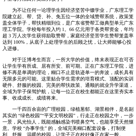
为不让任何一论理学生因经济坚苦中缀学业，广东理工学
院建立起、帮、贷、补、免五位一体的全域赞帮系统，政策笼
盖全体学子，帮扶精细到位，是广东省赞帮工做典型单元广东
理工学院。学校每年投入约 1。66 亿元用于各类帮资金，年均
超 3 万人次学生获得励取赞帮，家庭经济坚苦学生赞帮笼盖率
达到 100%，从底子上处理学生的后顾之忧，让大师能够心投
入进修。
对于泛博考生而言，一所大学的价值，终末表现正在可否
让学生学有所成、居有所安、前可期。正在广东理工学院，进
修不再是单调的理论，糊口不止是轨迹单一的奔波，成长具有
无限多元的可能。这里贴合学生需求的培育模式、顶配的实训
硬件、舒服的校园、完美的帮扶政策、通顺的就业升学渠道，
全域为学子保驾护航，让每一位正在校生都能正在这里夯实本
事、收成成长、成绩将来。
一千四百余亩的广理校园，绿植葱郁、湖景相伴，是名副
其实的 “绿色校园”“平安文明校园”，行走正在校园之中，一步
一景，风光怡人，既能感触感染书喷鼻空气，也能享受天然惬
意。学校 “办事学生” 的，全域完美糊口配套设备，打制便
利、舒服、温暖的校园，让学子正在校好像正在家一般。