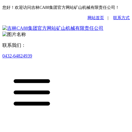
您好！欢迎访问吉林CA88集团官方网站矿山机械有限责任公司！
网站首页
|
联系方式
联系我们：
0432-64824939