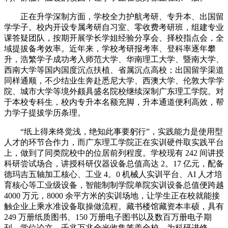
正在升学深制方面，学校全力护航考研、专升本、出国留
学学子。校内开设专属考研自习室、零收费考研班，组建专业
课答疑团队，按期开展学长学姐经验分享会、择校指点会，全
域提拔备考效率。近年来，学校考研报考率、登科率逐年攀
升，浩繁学子成功考入师范大学、华南理工大学、暨南大学、
西南大学等国内国度沉点扶植、省属沉点高校；出国留学渠道
同样通顺，不少结业生奔赴悉尼大学、西澳大学、伦敦大学学
院、城市大学等境外颇具盛名院校继续深制广东理工学院。对
于本校专科生，校内专升本名额充脚，升本通道便利高效，帮
力学子提拔学历条理。
“纸上得来终觉浅，绝知此事要躬行”，实践能力是使用型
人才的环节合作力，而广东理工学院正在实训硬件取实践平台
上，做到了同类院校中的位居前列程度。学校现有 242 间讲授
科研尝试场合，讲授科研仪器设备总值高达 2。17 亿元，配备
德玛吉五轴加工核心、工业 4。0 机械人实训平台、AI 人才培
育核心等工业级设备，智能制制学院单院实训设备总值便跨越
4000 万元，8000 余平方米的实训场地，让学生正在校就能接
触企业上乘水准设备取操做流程。藏书楼馆藏资本丰硕，具有
249 万册纸质图书、150 万册电子图书以及数百万册电子期
刊、学位论文，千兆万兆全光收集笼盖全校，为科研进修。