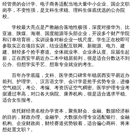
经管类的会计学、电子商务适配当地大量中小企业、国企文职
岗亭，不变性强，是文科生求稳、理科生保底优选的公办院
校。
学校最大亮点是产教融合落地性极强，深度对接华为、比
亚迪、陕煤、海潮、国度能源等头部企业，开设多个财产学院
和订单培育班，实训设备对标企业一线尺度。学生正在校即可
参取实正在项目实训，结业适配互联网、新能源、电力、建
建、财经多个抢手赛道。全体就业率、企业承认度、应届生起
薪，正在西安平易近办二本中稳居前列，很是适合分数达不到
公办、但想学实手艺、想靠专业就业的考生。
百年办学底蕴，文科、医学类口碑常年稳居西安平易近办
前列。护理学、、汉言语文学、会计学是抢手劣势专业，进修
空气稳沉，考公、考编、考资历证空气稠密。医学护理专业考
据通过率高，对口各大病院、康养机构，很是适合逃求平稳、
适合女生报考。
依托财经类名校办学资本，聚焦财会、金融、数据经济标
的目的，财政办理、金融学、大数据办理专业适配银行、金融
机构、企业财政岗，财经赛道劣势较着，适合偏心商科、将来
想处置文职？。