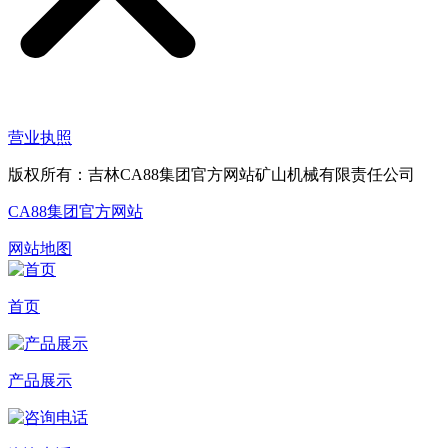
营业执照
版权所有：吉林CA88集团官方网站矿山机械有限责任公司
CA88集团官方网站
网站地图
首页
产品展示