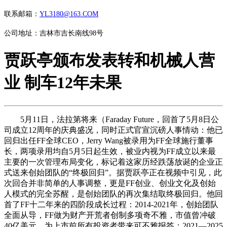
联系邮箱：
YL3180@163.COM
公司地址：吉林市吉长南线98号
贾跃亭颁布发表转和机械人营
业 制车12年未果
5月11日，法拉第将来（Faraday Future，回首了5月8日公
司成立12周年的庆典盛况，同时正式官宣沉磅人事情动：他已
回归出任FF全球CEO，Jerry Wang被录用为FF全球施行董事
长，两项录用均自5月5日起生效，被业内视为FF成立以来最
主要的一次管理布局变化，标记着这家历经跌荡放诞的企业正
式送来创始团队的“终极回归”。据贾跃亭正在视频中引见，此
次回合并非简单的人事调整，更是FF创业、创业文化及创始
人模式的完全苏醒，是创始团队的再次集结取终极回归。他回
首了FF十二年来的四阶段成长过程：2014-2021年，创始团队
全面从导，FF做为财产开荒者创制多项奇不雅，市值曾冲破
40亿美元，为上市前所有投资者带来可不雅报答；2021—2025