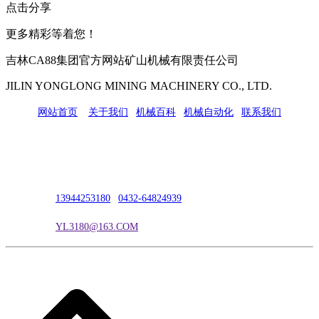
点击分享
更多精彩等着您！
吉林CA88集团官方网站矿山机械有限责任公司
JILIN YONGLONG MINING MACHINERY CO., LTD.
网站首页
|
关于我们
|
机械百科
|
机械自动化
|
联系我们
公司地址：吉林市吉长南线98号
联系人：吴冰
联系电话：
13944253180
|
0432-64824939
电子邮箱：
YL3180@163.COM