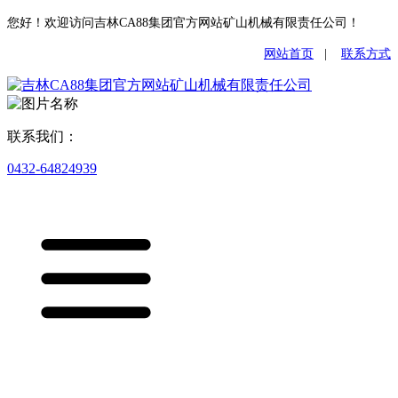
您好！欢迎访问吉林CA88集团官方网站矿山机械有限责任公司！
网站首页
|
联系方式
联系我们：
0432-64824939