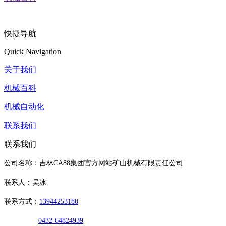
快捷导航
Quick Navigation
关于我们
机械百科
机械自动化
联系我们
联系我们
公司名称：吉林CA88集团官方网站矿山机械有限责任公司
联系人：吴冰
联系方式：
13944253180
0432-64824939