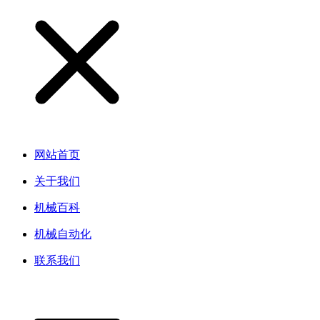
网站首页
关于我们
机械百科
机械自动化
联系我们